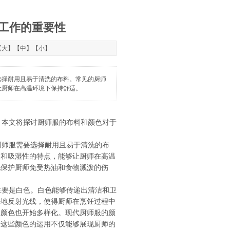
工作的重要性
【
大
】【
中
】【
小
】
选择耐用且易于清洗的布料。常见的厨师
让厨师在高温环境下保持舒适。
本文将探讨厨师服的布料和颜色对于
师服需要选择耐用且易于清洗的布
性和吸湿性的特点，能够让厨师在高温
地保护厨师免受热油和食物溅泼的伤
要是白色。白色能够传递出清洁和卫
好地反射光线，使得厨师在烹饪过程中
的颜色也开始多样化。现代厨师服的颜
。这些颜色的运用不仅能够展现厨师的